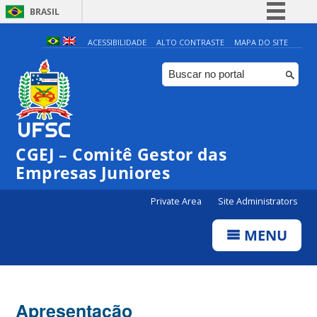
BRASIL
Simplifique!
ACESSIBILIDADE
ALTO CONTRASTE
MAPA DO SITE
Comunica BR
Participe
Acesso à informação
Legislação
CGEJ – Comitê Gestor das
Canais
Empresas Juniores
Private Area
Site Administrators
MENU
Apresentação