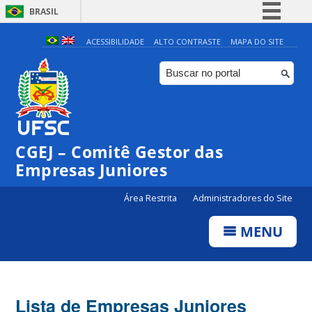
BRASIL
Simplifique!
ACESSIBILIDADE
ALTO CONTRASTE
MAPA DO SITE
Comunica BR
Participe
Acesso à informação
Legislação
CGEJ – Comitê Gestor das
Canais
Empresas Juniores
Área Restrita
Administradores do Site
MENU
Lista de Empresas Juniores