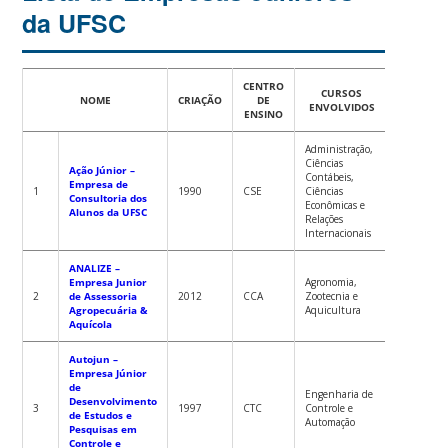
da UFSC
CENTRO
CURSOS
Reconhec
NOME
CRIAÇÃO
DE
ENVOLVIDOS
Institu
ENSINO
Administração,
Ciências
Ação Júnior –
Contábeis,
Empresa de
PORTARIA
1
1990
CSE
Ciências
Consultoria dos
2014-GR
Econômicas e
Alunos da UFSC
Relações
Internacionais
ANALIZE –
Empresa Junior
Agronomia,
PORTARIA
2
de Assessoria
2012
CCA
Zootecnia e
2021-GR
Agropecuária &
Aquicultura
Aquícola
Autojun –
Empresa Júnior
de
Engenharia de
Desenvolvimento
PORTARIA
3
1997
CTC
Controle e
de Estudos e
2015-GR
Automação
Pesquisas em
Controle e