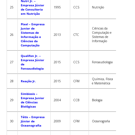
Nutri Jr. –
Empresa Júnior
PORTARIA
25
1995
CCS
Nutrição
de Consultoria
2016-GR
em Nutrição
Pixel – Empresa
Junior de
Ciências da
Sistemas de
Computação e
PORTARIA
26
2013
CTC
Informação e
Sistemas de
2014-GR
Ciências da
Informação
Computação
Qualifon Jr. –
Empresa Júnior
PORTARIA
27
2015
CCS
Fonoaudiologia
de
2021-GR
Fonoaudiologia
Química, Física
28
Reação Jr.
2015
CFM
e Matemática
Simbiosis –
Empresa Junior
PORTARIA
29
2004
CCB
Biologia
de Ciências
2015-GR
Biológicas
Tétis – Empresa
PORTARIA
30
Júnior de
2009
CFM
Oceanografia
2021-GR
Oceanografia