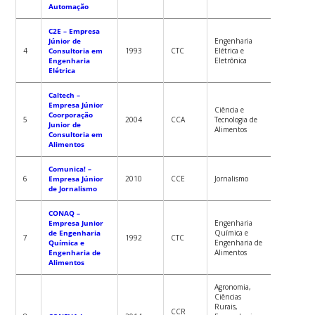
Automação
C2E – Empresa
Júnior de
Engenharia
PORTARIA
4
Consultoria em
1993
CTC
Elétrica e
2016-GR
Engenharia
Eletrônica
Elétrica
Caltech –
Empresa Júnior
Ciência e
Coorporação
PORTARIA
5
2004
CCA
Tecnologia de
Junior de
2016-GR
Alimentos
Consultoria em
Alimentos
Comunica! –
PORTARIA
6
Empresa Júnior
2010
CCE
Jornalismo
2021-GR
de Jornalismo
CONAQ –
Empresa Junior
Engenharia
de Engenharia
Química e
PORTARIA
7
1992
CTC
Química e
Engenharia de
2015-GR
Engenharia de
Alimentos
Alimentos
Agronomia,
Ciências
Rurais,
CCR
PORTARIA