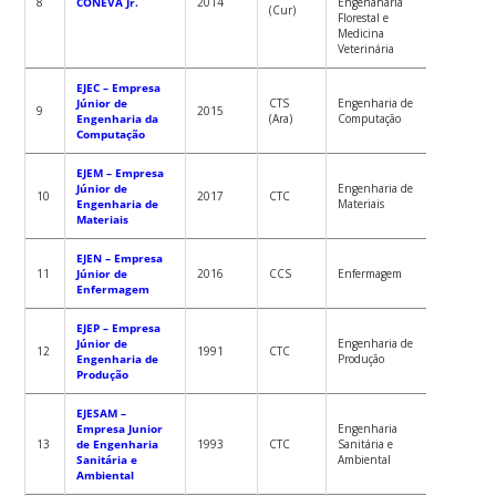
8
CONEVA Jr.
2014
Engenaharia
(Cur)
2014-GR
Florestal e
Medicina
Veterinária
EJEC – Empresa
Júnior de
CTS
Engenharia de
PORTARIA
9
2015
Engenharia da
(Ara)
Computação
2021-GR
Computação
EJEM – Empresa
Júnior de
Engenharia de
PORTARIA
10
2017
CTC
Engenharia de
Materiais
2021-GR
Materiais
EJEN – Empresa
PORTARIA
11
Júnior de
2016
CCS
Enfermagem
2021-GR
Enfermagem
EJEP – Empresa
Júnior de
Engenharia de
PORTARIA
12
1991
CTC
Engenharia de
Produção
2021-GR
Produção
EJESAM –
Empresa Junior
Engenharia
PORTARIA
13
de Engenharia
1993
CTC
Sanitária e
2015-GR
Sanitária e
Ambiental
Ambiental