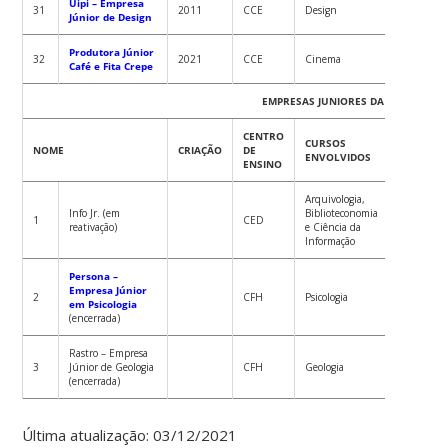
Uipi – Empresa
31
2011
CCE
Design
Júnior de Design
Produtora Júnior
32
2021
CCE
Cinema
Café e Fita Crepe
EMPRESAS JUNIORES DA UFSC – INIC
CENTRO
CURSOS
Reconhec
NOME
CRIAÇÃO
DE
ENVOLVIDOS
Institucio
ENSINO
Arquivologia,
Info Jr. (em
Biblioteconomia
1
CED
reativação)
e Ciência da
Informação
Persona –
Empresa Júnior
2
CFH
Psicologia
em Psicologia
(encerrada)
Rastro – Empresa
3
Júnior de Geologia
CFH
Geologia
(encerrada)
Última atualização: 03/12/2021